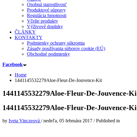
Osobná starostlivosť
Produktové súpravy
Regulácia hmotnosti
Včelie produkty
Výživové doplnky
ČLÁNKY
KONTAKTY
Podmienky ochrany súkromia
Zásady používania súborov cookie (EÚ)
Obchodné podmienky
Facebook
Home
1441145532279Aloe-Fleur-De-Jouvence-Kit
1441145532279Aloe-Fleur-De-Jouvence-Ki
1441145532279Aloe-Fleur-De-Jouvence-Ki
by
Iveta Vinczeová
/
nedeľa, 05 februára 2017
/
Published in