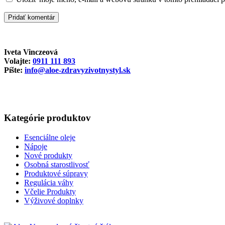
Iveta Vinczeová
Volajte:
0911 111 893
Píšte:
info@aloe-zdravyzivotnystyl.sk
Kategórie produktov
Esenciálne oleje
Nápoje
Nové produkty
Osobná starostlivosť
Produktové súpravy
Regulácia váhy
Včelie Produkty
Výživové doplnky