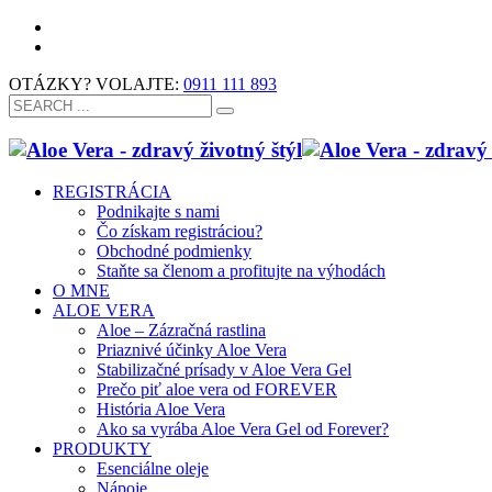
OTÁZKY? VOLAJTE:
0911 111 893
REGISTRÁCIA
Podnikajte s nami
Čo získam registráciou?
Obchodné podmienky
Staňte sa členom a profitujte na výhodách
O MNE
ALOE VERA
Aloe – Zázračná rastlina
Priaznivé účinky Aloe Vera
Stabilizačné prísady v Aloe Vera Gel
Prečo piť aloe vera od FOREVER
História Aloe Vera
Ako sa vyrába Aloe Vera Gel od Forever?
PRODUKTY
Esenciálne oleje
Nápoje