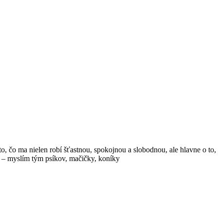
, čo ma nielen robí šťastnou, spokojnou a slobodnou, ale hlavne o to, č
v – myslím tým psíkov, mačičky, koníky