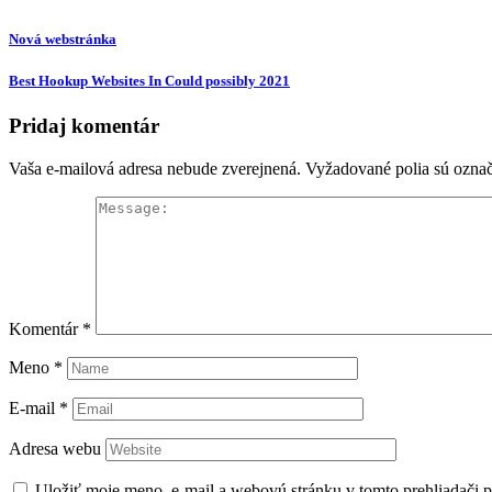
Nová webstránka
Best Hookup Websites In Could possibly 2021
Pridaj komentár
Vaša e-mailová adresa nebude zverejnená.
Vyžadované polia sú ozna
Komentár
*
Meno
*
E-mail
*
Adresa webu
Uložiť moje meno, e-mail a webovú stránku v tomto prehliadači 