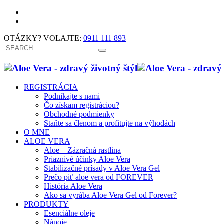
OTÁZKY? VOLAJTE:
0911 111 893
REGISTRÁCIA
Podnikajte s nami
Čo získam registráciou?
Obchodné podmienky
Staňte sa členom a profitujte na výhodách
O MNE
ALOE VERA
Aloe – Zázračná rastlina
Priaznivé účinky Aloe Vera
Stabilizačné prísady v Aloe Vera Gel
Prečo piť aloe vera od FOREVER
História Aloe Vera
Ako sa vyrába Aloe Vera Gel od Forever?
PRODUKTY
Esenciálne oleje
Nápoje