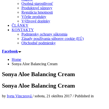
Osobná starostlivosť
Produktové súpravy
Regulácia hmotnosti
Včelie produkty
Výživové doplnky
ČLÁNKY
KONTAKTY
Podmienky ochrany súkromia
Zásady používania súborov cookie (EÚ)
Obchodné podmienky
Facebook
Home
Sonya Aloe Balancing Cream
Sonya Aloe Balancing Cream
Sonya Aloe Balancing Cream
by
Iveta Vinczeová
/
sobota, 21 októbra 2017
/
Published in