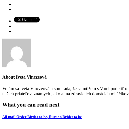
About
Iveta Vinczeová
Volám sa Iveta Vinczeová a som rada, že sa môžem s Vami podeliť o to
našich priateľov, známych , ako aj na zdravie ich domácich miláčiko
What you can read next
All mail Order Birdes-to-be, Russian Brides to be