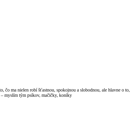
, čo ma nielen robí šťastnou, spokojnou a slobodnou, ale hlavne o to, č
v – myslím tým psíkov, mačičky, koníky