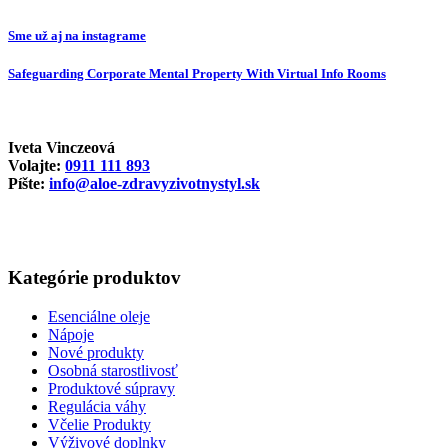
Sme už aj na instagrame
Safeguarding Corporate Mental Property With Virtual Info Rooms
Iveta Vinczeová
Volajte:
0911 111 893
Píšte:
info@aloe-zdravyzivotnystyl.sk
Kategórie produktov
Esenciálne oleje
Nápoje
Nové produkty
Osobná starostlivosť
Produktové súpravy
Regulácia váhy
Včelie Produkty
Výživové doplnky