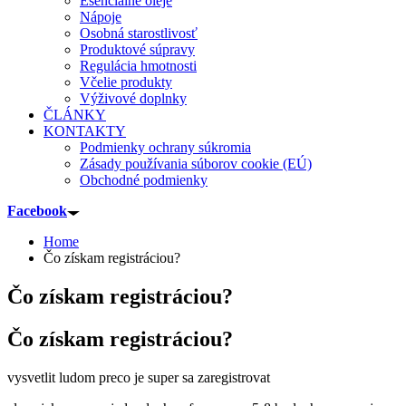
Esenciálne oleje
Nápoje
Osobná starostlivosť
Produktové súpravy
Regulácia hmotnosti
Včelie produkty
Výživové doplnky
ČLÁNKY
KONTAKTY
Podmienky ochrany súkromia
Zásady používania súborov cookie (EÚ)
Obchodné podmienky
Facebook
Home
Čo získam registráciou?
Čo získam registráciou?
Čo získam registráciou?
vysvetlit ludom preco je super sa zaregistrovat