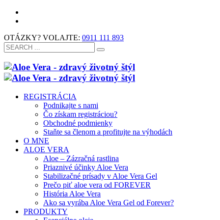
OTÁZKY? VOLAJTE:
0911 111 893
REGISTRÁCIA
Podnikajte s nami
Čo získam registráciou?
Obchodné podmienky
Staňte sa členom a profitujte na výhodách
O MNE
ALOE VERA
Aloe – Zázračná rastlina
Priaznivé účinky Aloe Vera
Stabilizačné prísady v Aloe Vera Gel
Prečo piť aloe vera od FOREVER
História Aloe Vera
Ako sa vyrába Aloe Vera Gel od Forever?
PRODUKTY