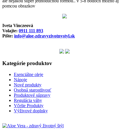
ale nejakou super jednoduchou formou.. v 5-8 bodoch mozno aj
pomcou obrazkov
Iveta Vinczeová
Volajte:
0911 111 893
Píšte:
info@aloe-zdravyzivotnystyl.sk
Kategórie produktov
Esenciálne oleje
Nápoje
Nové produkty
Osobná starostlivosť
Produktové súpravy
Regulácia váhy
Včelie Produkty
Výživové doplnky