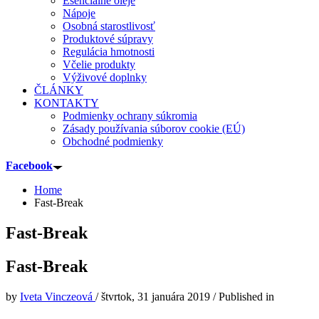
Esenciálne oleje
Nápoje
Osobná starostlivosť
Produktové súpravy
Regulácia hmotnosti
Včelie produkty
Výživové doplnky
ČLÁNKY
KONTAKTY
Podmienky ochrany súkromia
Zásady používania súborov cookie (EÚ)
Obchodné podmienky
Facebook
Home
Fast-Break
Fast-Break
Fast-Break
by
Iveta Vinczeová
/
štvrtok, 31 januára 2019
/
Published in