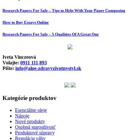
Research Papers For Sale – Tips to Help With Your Paper Composing
How to Buy Essays Online
Research Papers For Sale – 5 Qualities Of A Great One
Iveta Vinczeová
Volajte:
0911 111 893
Píšte:
info@aloe-zdravyzivotnystyl.sk
Kategórie produktov
Esenciálne oleje
Nápoje
Nové produkty
Osobná starostlivosť
Produktové súpravy
Regulácia váhy