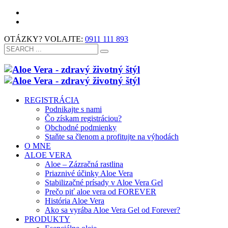
OTÁZKY? VOLAJTE:
0911 111 893
REGISTRÁCIA
Podnikajte s nami
Čo získam registráciou?
Obchodné podmienky
Staňte sa členom a profitujte na výhodách
O MNE
ALOE VERA
Aloe – Zázračná rastlina
Priaznivé účinky Aloe Vera
Stabilizačné prísady v Aloe Vera Gel
Prečo piť aloe vera od FOREVER
História Aloe Vera
Ako sa vyrába Aloe Vera Gel od Forever?
PRODUKTY