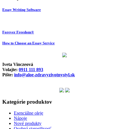
Essay Writing Software
Forever Freedom®
How to Choose an Essay Service
Iveta Vinczeová
Volajte:
0911 111 893
Píšte:
info@aloe-zdravyzivotnystyl.sk
Kategórie produktov
Esenciálne oleje
Nápoje
Nové produkty
Osobná starostlivosť