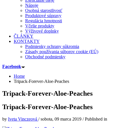
Esenciálne oleje
Nápoje
Osobná starostlivosť
Produktové súpravy
Regulácia hmotnosti
Včelie produkty
Výživové doplnky
ČLÁNKY
KONTAKTY
Podmienky ochrany súkromia
Zásady používania súborov cookie (EÚ)
Obchodné podmienky
Facebook
Home
Tripack-Forever-Aloe-Peaches
Tripack-Forever-Aloe-Peaches
Tripack-Forever-Aloe-Peaches
by
Iveta Vinczeová
/
sobota, 09 marca 2019
/
Published in