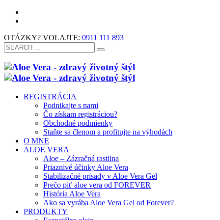
OTÁZKY? VOLAJTE:
0911 111 893
REGISTRÁCIA
Podnikajte s nami
Čo získam registráciou?
Obchodné podmienky
Staňte sa členom a profitujte na výhodách
O MNE
ALOE VERA
Aloe – Zázračná rastlina
Priaznivé účinky Aloe Vera
Stabilizačné prísady v Aloe Vera Gel
Prečo piť aloe vera od FOREVER
História Aloe Vera
Ako sa vyrába Aloe Vera Gel od Forever?
PRODUKTY