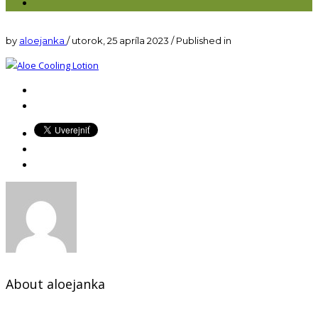
by
aloejanka
/
utorok, 25 apríla 2023
/
Published in
About
aloejanka