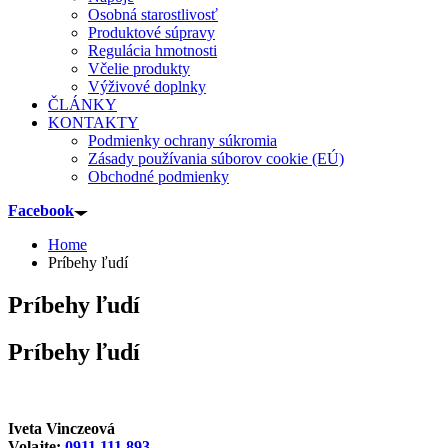
Osobná starostlivosť
Produktové súpravy
Regulácia hmotnosti
Včelie produkty
Výživové doplnky
ČLÁNKY
KONTAKTY
Podmienky ochrany súkromia
Zásady používania súborov cookie (EÚ)
Obchodné podmienky
Facebook
Home
Príbehy ľudí
Príbehy ľudí
Príbehy ľudí
Iveta Vinczeová
Volajte:
0911 111 893