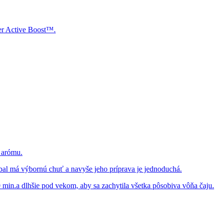
ver Active Boost™.
ú arómu.
rbal má výbornú chuť a navyše jeho príprava je jednoduchá.
 min.a dlhšie pod vekom, aby sa zachytila všetka pôsobiva vôňa čaju.