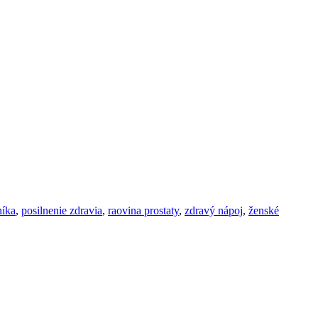
níka
,
posilnenie zdravia
,
raovina prostaty
,
zdravý nápoj
,
ženské