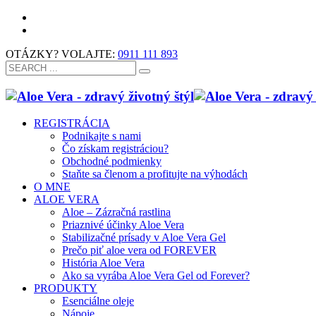
OTÁZKY? VOLAJTE:
0911 111 893
REGISTRÁCIA
Podnikajte s nami
Čo získam registráciou?
Obchodné podmienky
Staňte sa členom a profitujte na výhodách
O MNE
ALOE VERA
Aloe – Zázračná rastlina
Priaznivé účinky Aloe Vera
Stabilizačné prísady v Aloe Vera Gel
Prečo piť aloe vera od FOREVER
História Aloe Vera
Ako sa vyrába Aloe Vera Gel od Forever?
PRODUKTY
Esenciálne oleje
Nápoje