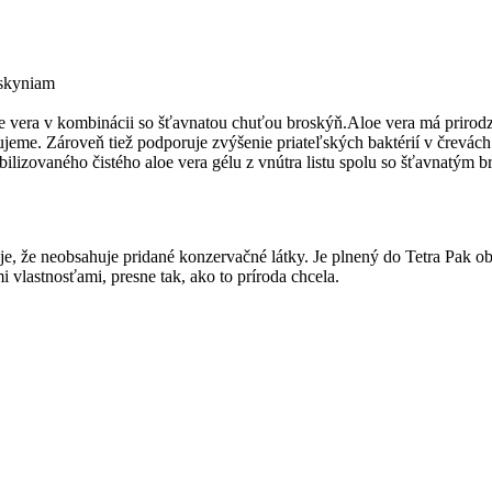
oskyniam
loe vera v kombinácii so šťavnatou chuťou broskýň.Aloe vera má prirodz
eme. Zároveň tiež podporuje zvýšenie priateľských baktérií v črevách.
izovaného čistého aloe vera gélu z vnútra listu spolu so šťavnatým b
e, že neobsahuje pridané konzervačné látky. Je plnený do Tetra Pak 
 vlastnosťami, presne tak, ako to príroda chcela.