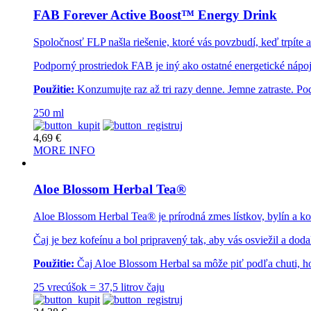
FAB Forever Active Boost™ Energy Drink
Spoločnosť FLP našla riešenie, ktoré vás povzbudí, keď trpít
Podporný prostriedok FAB je iný ako ostatné energetické nápoj
Použitie:
Konzumujte raz až tri razy denne. Jemne zatraste. 
250 ml
4,69
€
MORE INFO
Aloe Blossom Herbal Tea®
Aloe Blossom Herbal Tea® je prírodná zmes lístkov, bylín a ko
Čaj je bez kofeínu a bol pripravený tak, aby vás osviežil a do
Použitie:
Čaj Aloe Blossom Herbal sa môže piť podľa chuti, hor
25 vrecúšok = 37,5 litrov čaju