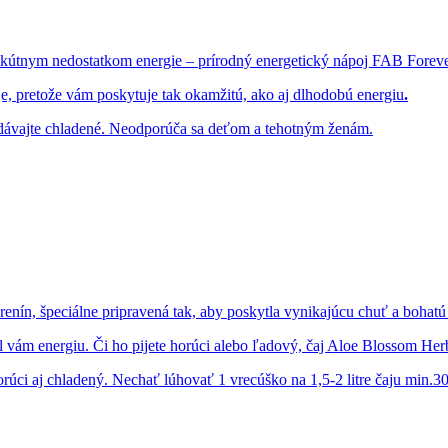
e akútnym nedostatkom energie – prírodný energetický nápoj FAB Fore
e, pretože vám poskytuje tak okamžitú, ako aj dlhodobú energiu
.
Podávajte chladené. Neodporúča sa deťom a tehotným ženám.
renín, špeciálne pripravená tak, aby poskytla vynikajúcu chuť a bohat
dal vám energiu. Či ho pijete horúci alebo ľadový, čaj Aloe Blossom He
úci aj chladený. Nechať lúhovať 1 vrecúško na 1,5-2 litre čaju min.30