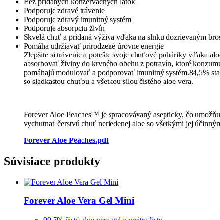
Bez pridaných konzervačných látok
Podporuje zdravé trávenie
Podporuje zdravý imunitný systém
Podporuje absorpciu živín
Skvelá chuť a pridaná výživa vďaka na slnku dozrievaným br
Pomáha udržiavať prirodzené úrovne energie
Zlepšite si trávenie a potešte svoje chuťové poháriky vďaka a
absorbovať živiny do krvného obehu z potravín, ktoré konzumuj
pomáhajú modulovať a podporovať imunitný systém.84,5% stabil
so sladkastou chuťou a všetkou silou čistého aloe vera.
Forever Aloe Peaches™ je spracovávaný asepticky, čo umožňuj
vychutnať čerstvú chuť neriedenej aloe so všetkými jej účinnými
Forever Aloe Peaches.pdf
Súvisiace produkty
Forever Aloe Vera Gel Mini
99.7% čistý aloe vera gel z vnútra listu