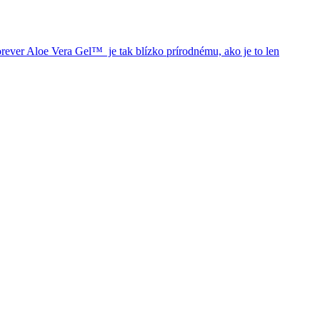
Forever Aloe Vera Gel™ je tak blízko prírodnému, ako je to len