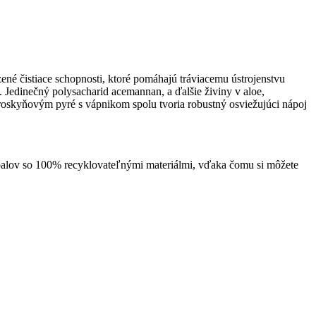
ené čistiace schopnosti, ktoré pomáhajú tráviacemu ústrojenstvu
 Jedinečný polysacharid acemannan, a ďalšie živiny v aloe,
roskyňovým pyré s vápnikom spolu tvoria robustný osviežujúci nápoj
obalov so 100% recyklovateľnými materiálmi, vďaka čomu si môžete