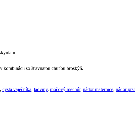
oskyniam
a v kombinácii so šťavnatou chuťou broskýň.
,
cysta vaječníka
,
ladviny
,
močový mechúr
,
nádor maternice
,
nádor prs