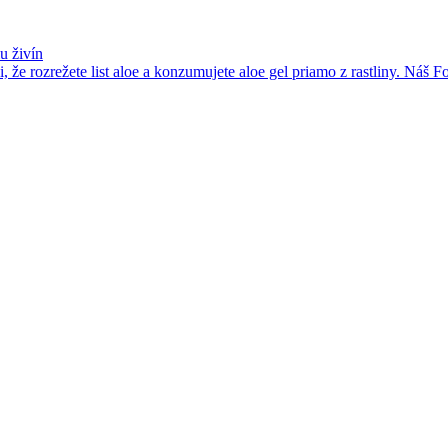
u živín
 že rozrežete list aloe a konzumujete aloe gel priamo z rastliny. Náš 