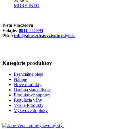
24,38
€
MORE INFO
Iveta Vinczeová
Volajte:
0911 111 893
Píšte:
info@aloe-zdravyzivotnystyl.sk
Kategórie produktov
Esenciálne oleje
Nápoje
Nové produkty
Osobná starostlivosť
Produktové súpravy
Regulácia váhy
Včelie Produkty
Výživové doplnky