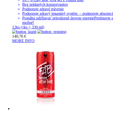
Bez pridaných konzervantov
Podporuje zdravé trávenie
Podporuje zdravý imunitný systém – podporuje absorpci
Pomáha udržiavať prirodzené úrovne energiePredstavte si,
možné!
12ks (1ks = 330 ml)
140,76
€
MORE INFO