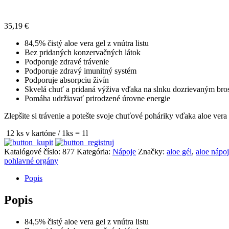
35,19
€
84,5% čistý aloe vera gel z vnútra listu
Bez pridaných konzervačných látok
Podporuje zdravé trávenie
Podporuje zdravý imunitný systém
Podporuje absorpciu živín
Skvelá chuť a pridaná výživa vďaka na slnku dozrievaným br
Pomáha udržiavať prirodzené úrovne energie
Zlepšite si trávenie a potešte svoje chuťové poháriky vďaka aloe ver
12 ks v kartóne / 1ks = 1l
Katalógové číslo:
877
Kategória:
Nápoje
Značky:
aloe gél
,
aloe nápoj
pohlavné orgány
Popis
Popis
84,5% čistý aloe vera gel z vnútra listu