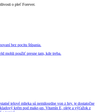
livosti o pleť Forever.
vaní bez pocitu štípania.
ld mohli použiť presne tam, kde treba.
tatné telové mlieka sú nemilosrdne von z hry. je dostatočne
odkladový krém pod make-up. Vitamín E, oleje a výťažok z