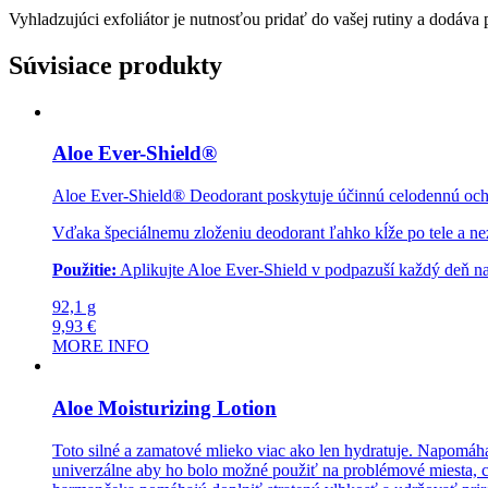
Vyhladzujúci exfoliátor je nutnosťou pridať do vašej rutiny a dodáva 
Súvisiace produkty
Aloe Ever-Shield®
Aloe Ever-Shield® Deodorant poskytuje účinnú celodennú ochra
Vďaka špeciálnemu zloženiu deodorant ľahko kĺže po tele a nez
Použitie:
Aplikujte Aloe Ever-Shield v podpazuší každý deň na d
92,1 g
9,93
€
MORE INFO
Aloe Moisturizing Lotion
Toto silné a zamatové mlieko viac ako len hydratuje. Napomáha
univerzálne aby ho bolo možné použiť na problémové miesta, ce