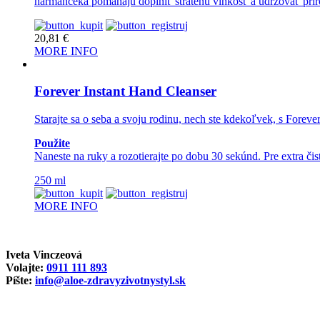
harmančeka pomáhajú doplniť stratenú vlhkosť a udržovať pri
20,81
€
MORE INFO
Forever Instant Hand Cleanser
Starajte sa o seba a svoju rodinu, nech ste kdekoľvek, s Foreve
Použite
Naneste na ruky a rozotierajte po dobu 30 sekúnd. Pre extra čis
250 ml
MORE INFO
Iveta Vinczeová
Volajte:
0911 111 893
Píšte:
info@aloe-zdravyzivotnystyl.sk