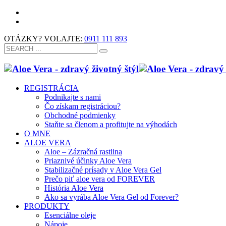
OTÁZKY? VOLAJTE:
0911 111 893
REGISTRÁCIA
Podnikajte s nami
Čo získam registráciou?
Obchodné podmienky
Staňte sa členom a profitujte na výhodách
O MNE
ALOE VERA
Aloe – Zázračná rastlina
Priaznivé účinky Aloe Vera
Stabilizačné prísady v Aloe Vera Gel
Prečo piť aloe vera od FOREVER
História Aloe Vera
Ako sa vyrába Aloe Vera Gel od Forever?
PRODUKTY
Esenciálne oleje
Nápoje