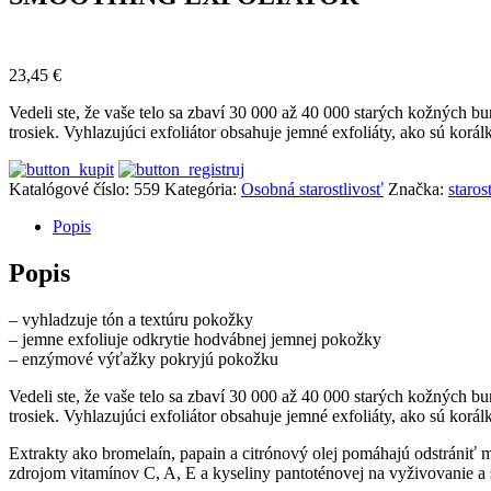
23,45
€
Vedeli ste, že vaše telo sa zbaví 30 000 až 40 000 starých kožných b
trosiek. Vyhlazujúci exfoliátor obsahuje jemné exfoliáty, ako sú ko
Katalógové číslo:
559
Kategória:
Osobná starostlivosť
Značka:
staros
Popis
Popis
– vyhladzuje tón a textúru pokožky
– jemne exfoliuje odkrytie hodvábnej jemnej pokožky
– enzýmové výťažky pokryjú pokožku
Vedeli ste, že vaše telo sa zbaví 30 000 až 40 000 starých kožných b
trosiek. Vyhlazujúci exfoliátor obsahuje jemné exfoliáty, ako sú ko
Extrakty ako bromelaín, papain a citrónový olej pomáhajú odstrániť 
zdrojom vitamínov C, A, E a kyseliny pantoténovej na vyživovanie a s