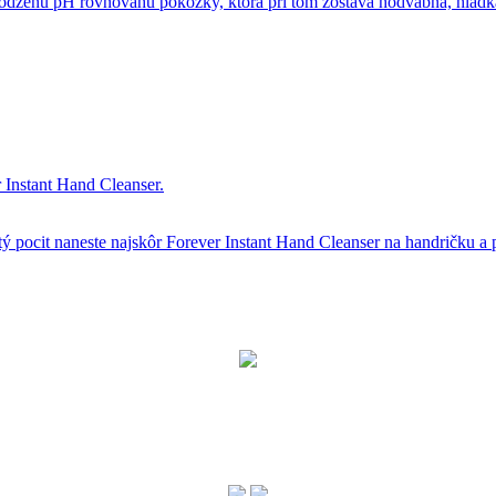
rodzenú pH rovnováhu pokožky, ktorá pri tom zostáva hodvábna, hladk
r Instant Hand Cleanser.
tý pocit naneste najskôr Forever Instant Hand Cleanser na handričku a p