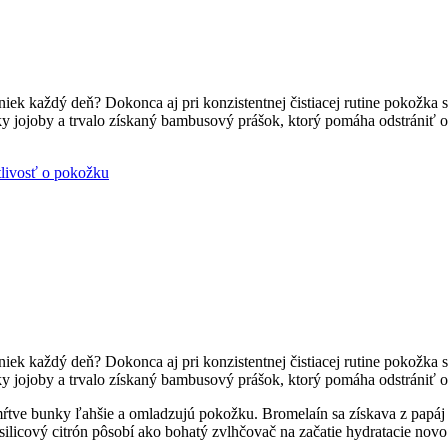
uniek každý deň? Dokonca aj pri konzistentnej čistiacej rutine pokožka
rálky jojoby a trvalo získaný bambusový prášok, ktorý pomáha odstráni
tlivosť o pokožku
uniek každý deň? Dokonca aj pri konzistentnej čistiacej rutine pokožka
rálky jojoby a trvalo získaný bambusový prášok, ktorý pomáha odstráni
mŕtve bunky ľahšie a omladzujú pokožku. Bromelaín sa získava z papáj
ilicový citrón pôsobí ako bohatý zvlhčovač na začatie hydratacie novo