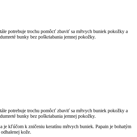
 stále potrebuje trochu pomôcť zbaviť sa mŕtvych buniek pokožky a
ť odumreté bunky bez poškriabania jemnej pokožky.
 stále potrebuje trochu pomôcť zbaviť sa mŕtvych buniek pokožky a
ť odumreté bunky bez poškriabania jemnej pokožky.
 a je kľúčom k zničeniu keratínu mŕtvych buniek. Papain je bohatým
 odhalenej kože.