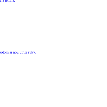
á a jemná.
otom si ňou utrite ruky.