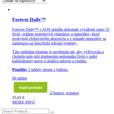
Forever Daily™
Forever Daily™ s AOS prináša dokonale vyváženú zmes 55
živín, vrátane potrebných vitamínov a minerálov, ktoré
poskytujú efektívnejšiu absorpciu a v prípade minerálov sa
zameriava na špecifické telesné systémy.
Táto unikátna formula je navrhnutá tak, aby vyživovala a
chránila naše telá doplnením nedostatku živín v našej
každodennej strave a dodáva zdravie a vitalitu.
Použitie:
2 tablety denne s jedlom.
60 tabliet
25,01
€
MORE INFO
Search