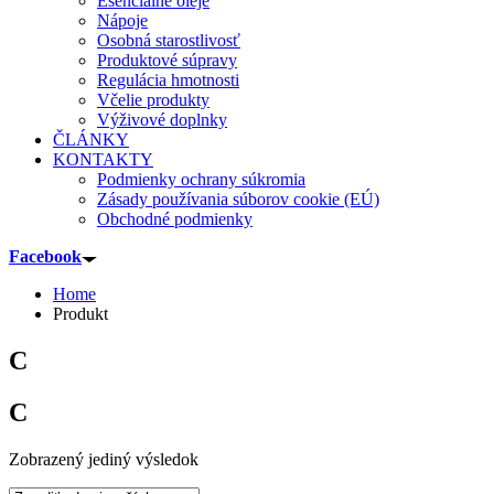
Esenciálne oleje
Nápoje
Osobná starostlivosť
Produktové súpravy
Regulácia hmotnosti
Včelie produkty
Výživové doplnky
ČLÁNKY
KONTAKTY
Podmienky ochrany súkromia
Zásady používania súborov cookie (EÚ)
Obchodné podmienky
Facebook
Home
Produkt
C
C
Zobrazený jediný výsledok