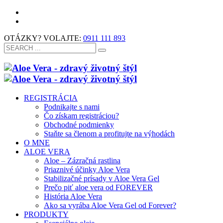
OTÁZKY? VOLAJTE:
0911 111 893
REGISTRÁCIA
Podnikajte s nami
Čo získam registráciou?
Obchodné podmienky
Staňte sa členom a profitujte na výhodách
O MNE
ALOE VERA
Aloe – Zázračná rastlina
Priaznivé účinky Aloe Vera
Stabilizačné prísady v Aloe Vera Gel
Prečo piť aloe vera od FOREVER
História Aloe Vera
Ako sa vyrába Aloe Vera Gel od Forever?
PRODUKTY