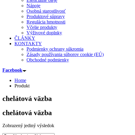
Esenciálne oleje
Nápoje
Osobná starostlivosť
Produktové súpravy
Regulácia hmotnosti
Včelie produkty
Výživové doplnky
ČLÁNKY
KONTAKTY
Podmienky ochrany súkromia
Zásady používania súborov cookie (EÚ)
Obchodné podmienky
Facebook
Home
Produkt
chelátová väzba
chelátová väzba
Zobrazený jediný výsledok