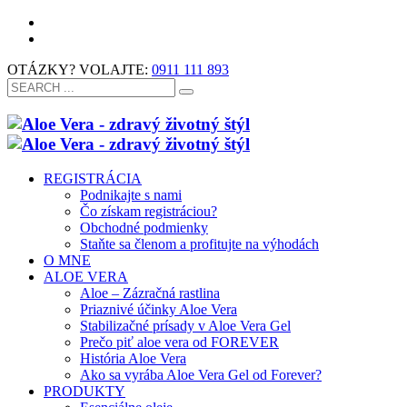
OTÁZKY? VOLAJTE:
0911 111 893
REGISTRÁCIA
Podnikajte s nami
Čo získam registráciou?
Obchodné podmienky
Staňte sa členom a profitujte na výhodách
O MNE
ALOE VERA
Aloe – Zázračná rastlina
Priaznivé účinky Aloe Vera
Stabilizačné prísady v Aloe Vera Gel
Prečo piť aloe vera od FOREVER
História Aloe Vera
Ako sa vyrába Aloe Vera Gel od Forever?
PRODUKTY