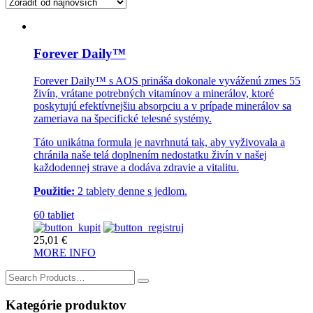
Forever Daily™
Forever Daily™ s AOS prináša dokonale vyváženú zmes 55
živín, vrátane potrebných vitamínov a minerálov, ktoré
poskytujú efektívnejšiu absorpciu a v prípade minerálov sa
zameriava na špecifické telesné systémy.
Táto unikátna formula je navrhnutá tak, aby vyživovala a
chránila naše telá doplnením nedostatku živín v našej
každodennej strave a dodáva zdravie a vitalitu.
Použitie:
2 tablety denne s jedlom.
60 tabliet
25,01
€
MORE INFO
Search
for:
Kategórie produktov