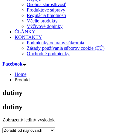
Osobná starostlivosť
Produktové súpravy
Regulácia hmotnosti
Včelie produkty
Výživové doplnky
ČLÁNKY
KONTAKTY
Podmienky ochrany súkromia
Zásady používania súborov cookie (EÚ)
Obchodné podmienky
Facebook
Home
Produkt
dutiny
dutiny
Zobrazený jediný výsledok