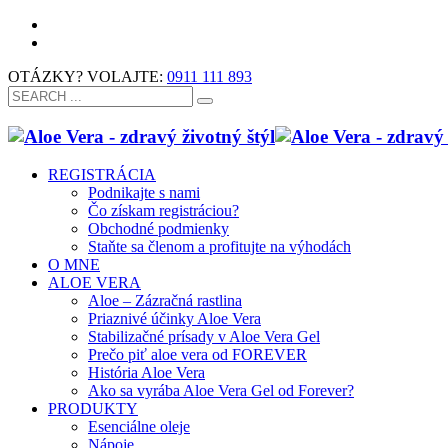
OTÁZKY? VOLAJTE:
0911 111 893
REGISTRÁCIA
Podnikajte s nami
Čo získam registráciou?
Obchodné podmienky
Staňte sa členom a profitujte na výhodách
O MNE
ALOE VERA
Aloe – Zázračná rastlina
Priaznivé účinky Aloe Vera
Stabilizačné prísady v Aloe Vera Gel
Prečo piť aloe vera od FOREVER
História Aloe Vera
Ako sa vyrába Aloe Vera Gel od Forever?
PRODUKTY
Esenciálne oleje
Nápoje