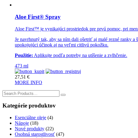
Aloe First® Spray
Aloe First™ je vynikajúci prostriedok pre prvú pomoc, pri me
Je navrhnutý tak, aby sa ním dali ošetriť aj malé rezné ranky
upokojujúci účinok aj na veľmi citlivú pokožku.
Použitie:
Aplikujte podľa potreby na utíšenie a zvlhčenie.
473 ml
27,51
€
MORE INFO
Search
for:
Kategórie produktov
Esenciálne oleje
(4)
Nápoje
(18)
Nové produkty
(22)
Osobná starostlivosť
(47)