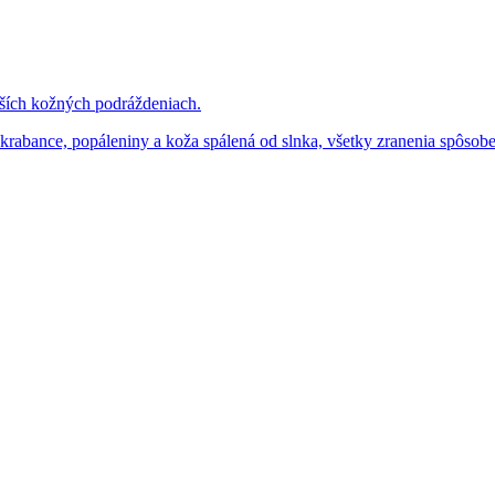
nších kožných podráždeniach.
 a škrabance, popáleniny a koža spálená od slnka, všetky zranenia spô