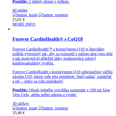
Použitie:
2 tablety denne s jedlom.
60 tabliet
25,01
€
MORE INFO
Forever CardioHealth® s CoQ10
Forever CardioHealth™ s koenzýmom Q10 je špeciálny
prášok vytvorený tak, aby sa rozpustil v našom aloe vera géle
a tak poskytol tri dôležité látky podporujúce zdravý
kardiovaskulárny systém.
Forever CardioHealth s koenzýmom Q10 zabezpečuje väčšiu
zásobu Q10, ktorú vaše telo potrebuje. Stačí naliať, zamiešať
a piť – srdce sa vám poďakuje!
Použitie:
Obsah jedného vrecúška rozpustite v 100 ml Aloe
Vera Gelu, alebo iného nápoja a vypite.
30 sáčkov
35,90
€