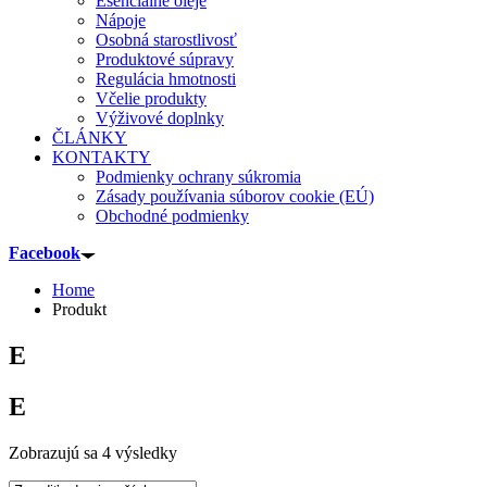
Esenciálne oleje
Nápoje
Osobná starostlivosť
Produktové súpravy
Regulácia hmotnosti
Včelie produkty
Výživové doplnky
ČLÁNKY
KONTAKTY
Podmienky ochrany súkromia
Zásady používania súborov cookie (EÚ)
Obchodné podmienky
Facebook
Home
Produkt
E
E
Sorted
Zobrazujú sa 4 výsledky
by