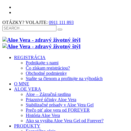
OTÁZKY? VOLAJTE:
0911 111 893
REGISTRÁCIA
Podnikajte s nami
Čo získam registráciou?
Obchodné podmienky
Staňte sa členom a profitujte na výhodách
O MNE
ALOE VERA
Aloe – Zázračná rastlina
Priaznivé účinky Aloe Vera
Stabilizačné prísady v Aloe Vera Gel
Prečo piť aloe vera od FOREVER
História Aloe Vera
Ako sa vyrába Aloe Vera Gel od Forever?
PRODUKTY