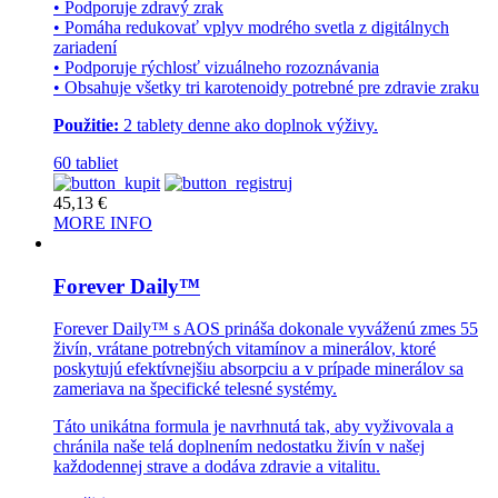
• Podporuje zdravý zrak
• Pomáha redukovať vplyv modrého svetla z digitálnych
zariadení
• Podporuje rýchlosť vizuálneho rozoznávania
• Obsahuje všetky tri karotenoidy potrebné pre zdravie zraku
Použitie:
2 tablety denne ako doplnok výživy.
60 tabliet
45,13
€
MORE INFO
Forever Daily™
Forever Daily™ s AOS prináša dokonale vyváženú zmes 55
živín, vrátane potrebných vitamínov a minerálov, ktoré
poskytujú efektívnejšiu absorpciu a v prípade minerálov sa
zameriava na špecifické telesné systémy.
Táto unikátna formula je navrhnutá tak, aby vyživovala a
chránila naše telá doplnením nedostatku živín v našej
každodennej strave a dodáva zdravie a vitalitu.