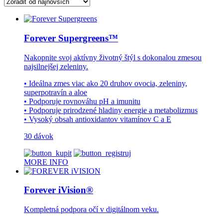
latest
Forever Supergreens™
Nakopnite svoj aktívny životný štýl s dokonalou zmesou
najsilnejšej zeleniny.
• Ideálna zmes viac ako 20 druhov ovocia, zeleniny,
superpotravín a aloe
• Podporuje rovnováhu pH a imunitu
• Podporuje prirodzené hladiny energie a metabolizmus
• Vysoký obsah antioxidantov vitamínov C a E
30 dávok
MORE INFO
Forever iVision®
Kompletná podpora očí v digitálnom veku.