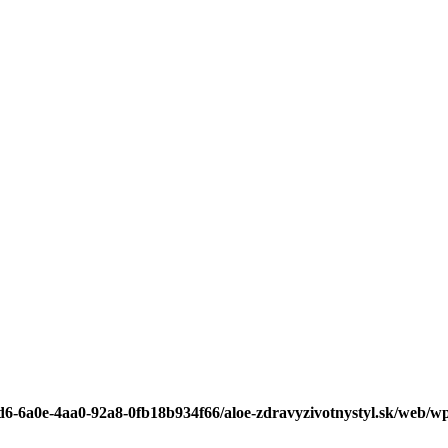
d6-6a0e-4aa0-92a8-0fb18b934f66/aloe-zdravyzivotnystyl.sk/web/wp