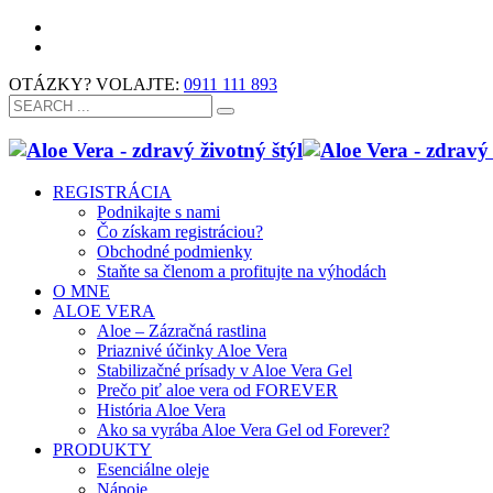
OTÁZKY? VOLAJTE:
0911 111 893
REGISTRÁCIA
Podnikajte s nami
Čo získam registráciou?
Obchodné podmienky
Staňte sa členom a profitujte na výhodách
O MNE
ALOE VERA
Aloe – Zázračná rastlina
Priaznivé účinky Aloe Vera
Stabilizačné prísady v Aloe Vera Gel
Prečo piť aloe vera od FOREVER
História Aloe Vera
Ako sa vyrába Aloe Vera Gel od Forever?
PRODUKTY
Esenciálne oleje
Nápoje