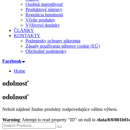
Osobná starostlivosť
Produktové súpravy
Regulácia hmotnosti
Včelie produkty
Výživové doplnky
ČLÁNKY
KONTAKTY
Podmienky ochrany súkromia
Zásady používania súborov cookie (EÚ)
Obchodné podmienky
Facebook
Home
odolnosť
odolnosť
Neboli nájdené žiadne produkty zodpovedajúce vášmu výberu.
Warning
: Attempt to read property "ID" on null in
/data/8/0/801b01
Search
for: