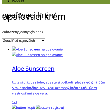
Produkt
opaľovací krém
opaľovací krém
Zobrazený jediný výsledok
Aloe Sunscreen
Užite si pláž bez toho, aby ste si poškodili pleť slnečnými lúčmi.
Širokospektrálny UVA – UVB ochranný krém s utišujúcimi
vlastnosťami aloe vera.
1ks