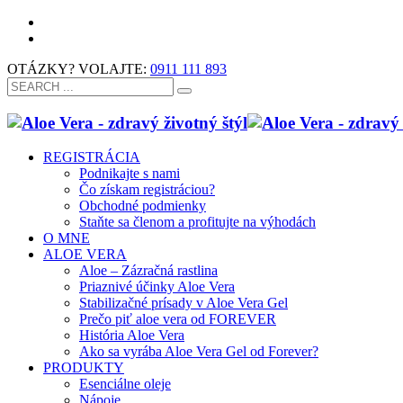
OTÁZKY? VOLAJTE:
0911 111 893
REGISTRÁCIA
Podnikajte s nami
Čo získam registráciou?
Obchodné podmienky
Staňte sa členom a profitujte na výhodách
O MNE
ALOE VERA
Aloe – Zázračná rastlina
Priaznivé účinky Aloe Vera
Stabilizačné prísady v Aloe Vera Gel
Prečo piť aloe vera od FOREVER
História Aloe Vera
Ako sa vyrába Aloe Vera Gel od Forever?
PRODUKTY
Esenciálne oleje
Nápoje