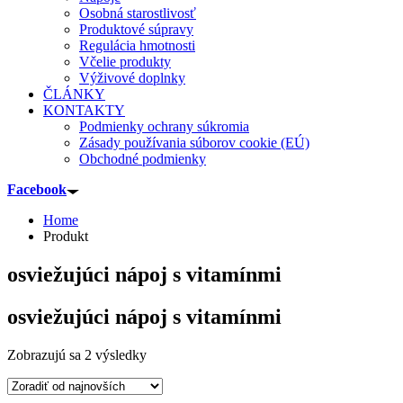
Osobná starostlivosť
Produktové súpravy
Regulácia hmotnosti
Včelie produkty
Výživové doplnky
ČLÁNKY
KONTAKTY
Podmienky ochrany súkromia
Zásady používania súborov cookie (EÚ)
Obchodné podmienky
Facebook
Home
Produkt
osviežujúci nápoj s vitamínmi
osviežujúci nápoj s vitamínmi
Sorted
Zobrazujú sa 2 výsledky
by
latest