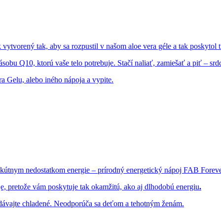
vorený tak, aby sa rozpustil v našom aloe vera géle a tak poskytol tr
bu Q10, ktorú vaše telo potrebuje. Stačí naliať, zamiešať a piť – sr
a Gelu, alebo iného nápoja a vypite.
e akútnym nedostatkom energie – prírodný energetický nápoj FAB Fore
e, pretože vám poskytuje tak okamžitú, ako aj dlhodobú energiu
.
Podávajte chladené. Neodporúča sa deťom a tehotným ženám.