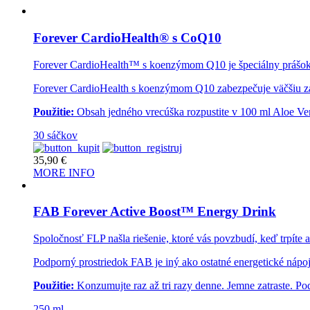
Forever CardioHealth® s CoQ10
Forever CardioHealth™ s koenzýmom Q10 je špeciálny prášok vyt
Forever CardioHealth s koenzýmom Q10 zabezpečuje väčšiu záso
Použitie:
Obsah jedného vrecúška rozpustite v 100 ml Aloe Ver
30 sáčkov
35,90
€
MORE INFO
FAB Forever Active Boost™ Energy Drink
Spoločnosť FLP našla riešenie, ktoré vás povzbudí, keď trpít
Podporný prostriedok FAB je iný ako ostatné energetické nápoj
Použitie:
Konzumujte raz až tri razy denne. Jemne zatraste. 
250 ml