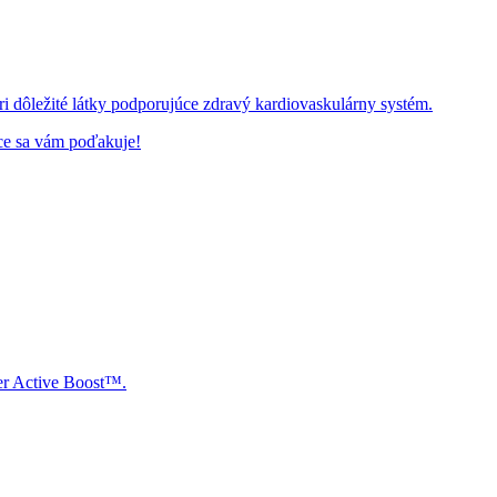
i dôležité látky podporujúce zdravý kardiovaskulárny systém.
dce sa vám poďakuje!
ver Active Boost™.