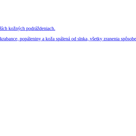
nších kožných podráždeniach.
 a škrabance, popáleniny a koža spálená od slnka, všetky zranenia spô