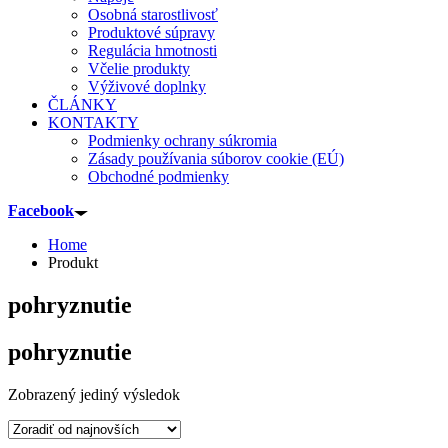
Osobná starostlivosť
Produktové súpravy
Regulácia hmotnosti
Včelie produkty
Výživové doplnky
ČLÁNKY
KONTAKTY
Podmienky ochrany súkromia
Zásady používania súborov cookie (EÚ)
Obchodné podmienky
Facebook
Home
Produkt
pohryznutie
pohryznutie
Zobrazený jediný výsledok