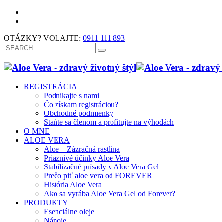
OTÁZKY? VOLAJTE:
0911 111 893
REGISTRÁCIA
Podnikajte s nami
Čo získam registráciou?
Obchodné podmienky
Staňte sa členom a profitujte na výhodách
O MNE
ALOE VERA
Aloe – Zázračná rastlina
Priaznivé účinky Aloe Vera
Stabilizačné prísady v Aloe Vera Gel
Prečo piť aloe vera od FOREVER
História Aloe Vera
Ako sa vyrába Aloe Vera Gel od Forever?
PRODUKTY
Esenciálne oleje
Nápoje