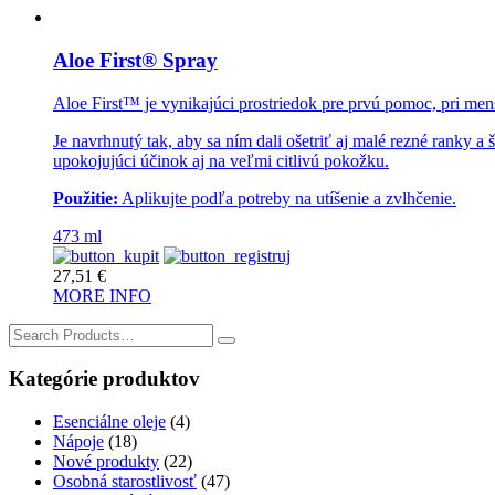
Aloe First® Spray
Aloe First™ je vynikajúci prostriedok pre prvú pomoc, pri me
Je navrhnutý tak, aby sa ním dali ošetriť aj malé rezné ranky
upokojujúci účinok aj na veľmi citlivú pokožku.
Použitie:
Aplikujte podľa potreby na utíšenie a zvlhčenie.
473 ml
27,51
€
MORE INFO
Search
for:
Kategórie produktov
Esenciálne oleje
(4)
Nápoje
(18)
Nové produkty
(22)
Osobná starostlivosť
(47)