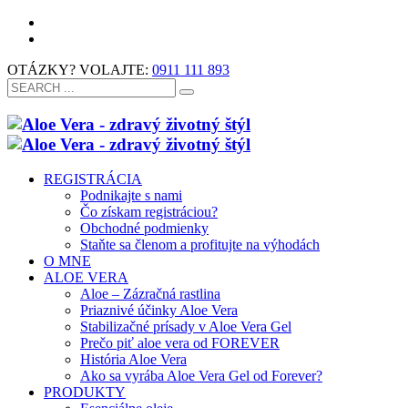
OTÁZKY? VOLAJTE:
0911 111 893
REGISTRÁCIA
Podnikajte s nami
Čo získam registráciou?
Obchodné podmienky
Staňte sa členom a profitujte na výhodách
O MNE
ALOE VERA
Aloe – Zázračná rastlina
Priaznivé účinky Aloe Vera
Stabilizačné prísady v Aloe Vera Gel
Prečo piť aloe vera od FOREVER
História Aloe Vera
Ako sa vyrába Aloe Vera Gel od Forever?
PRODUKTY