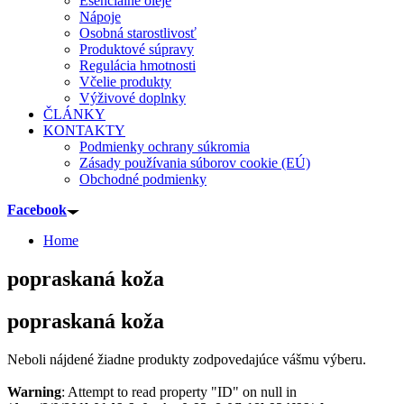
Esenciálne oleje
Nápoje
Osobná starostlivosť
Produktové súpravy
Regulácia hmotnosti
Včelie produkty
Výživové doplnky
ČLÁNKY
KONTAKTY
Podmienky ochrany súkromia
Zásady používania súborov cookie (EÚ)
Obchodné podmienky
Facebook
Home
popraskaná koža
popraskaná koža
Neboli nájdené žiadne produkty zodpovedajúce vášmu výberu.
Warning
: Attempt to read property "ID" on null in