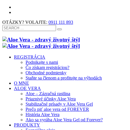
OTÁZKY? VOLAJTE:
0911 111 893
REGISTRÁCIA
Podnikajte s nami
Čo získam registráciou?
Obchodné podmienky
Staňte sa členom a profitujte na výhodách
O MNE
ALOE VERA
Aloe – Zázračná rastlina
Priaznivé účinky Aloe Vera
Stabilizačné prísady v Aloe Vera Gel
Prečo piť aloe vera od FOREVER
História Aloe Vera
Ako sa vyrába Aloe Vera Gel od Forever?
PRODUKTY