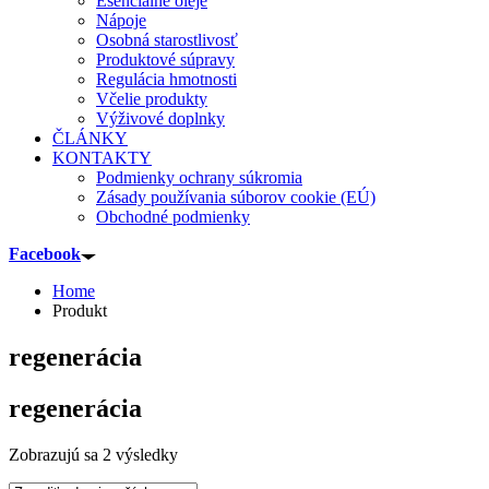
Esenciálne oleje
Nápoje
Osobná starostlivosť
Produktové súpravy
Regulácia hmotnosti
Včelie produkty
Výživové doplnky
ČLÁNKY
KONTAKTY
Podmienky ochrany súkromia
Zásady používania súborov cookie (EÚ)
Obchodné podmienky
Facebook
Home
Produkt
regenerácia
regenerácia
Sorted
Zobrazujú sa 2 výsledky
by