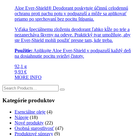
Aloe Ever-Shield® Deodorant poskytuje účinnú celodennú
ochranu proti pachu potu v podpazuší a môže sa aplikovať
priamo po sprchovaní bez pocitu štípania.
Vďaka špeciálnemu zloženiu deodorant ľahko kĺže po tele a
nezanecháva škvrny na odeve. Praktický tvar umožňuje, aby
ste Ever-Shield mohli použiť presne tam, kde treba.
Použitie:
Aplikujte Aloe Ever-Shield v podpazuší každý deň
na dosiahnutie pocitu sviežej čistoty.
92,1 g
9,93
€
MORE INFO
Search
for:
Kategórie produktov
Esenciálne oleje
(4)
Nápoje
(18)
Nové produkty
(22)
Osobná starostlivosť
(47)
Produktové súpravy
(9)