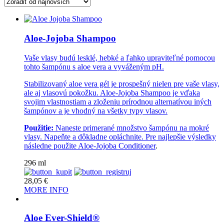
latest
Aloe-Jojoba Shampoo
Vaše vlasy budú lesklé, hebké a ľahko upraviteľné pomocou
tohto šampónu s aloe vera a vyváženým pH.
Stabilizovaný aloe vera gél je prospešný nielen pre vaše vlasy,
ale aj vlasovú pokožku. Aloe-Jojoba Shampoo je vďaka
svojim vlastnostiam a zloženiu prírodnou alternatívou iných
šampónov a je vhodný na všetky typy vlasov.
Použitie:
Naneste primerané množstvo šampónu na mokré
vlasy. Napeňte a dôkladne opláchnite. Pre najlepšie výsledky
následne použite
Aloe-Jojoba Conditioner
.
296 ml
28,05
€
MORE INFO
Aloe Ever-Shield®