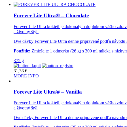
Forever Lite Ultra® – Chocolate
Forever Lite Ultra kokteil je dokonalým doplnkom vášho zdrav
a životný štýl.
Dve dávky Forever Lite Ultra denne pripravené podľa návod
Použitie:
Zmiešajte 1 odmerku (26 g) s 300 ml mlieka s nízky
375 g
31,33
€
MORE INFO
Forever Lite Ultra® – Vanilla
Forever Lite Ultra kokteil je dokonalým doplnkom vášho zdrav
a životný štýl.
Dve dávky Forever Lite Ultra denne pripravené podľa návod