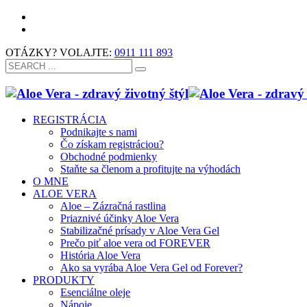
OTÁZKY? VOLAJTE:
0911 111 893
REGISTRÁCIA
Podnikajte s nami
Čo získam registráciou?
Obchodné podmienky
Staňte sa členom a profitujte na výhodách
O MNE
ALOE VERA
Aloe – Zázračná rastlina
Priaznivé účinky Aloe Vera
Stabilizačné prísady v Aloe Vera Gel
Prečo piť aloe vera od FOREVER
História Aloe Vera
Ako sa vyrába Aloe Vera Gel od Forever?
PRODUKTY
Esenciálne oleje
Nápoje