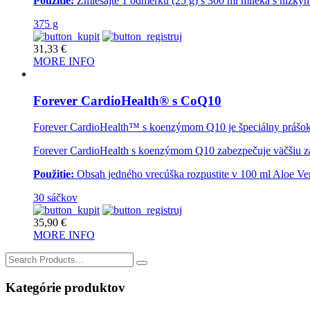
Použitie:
Zmiešajte 1 odmerku (25 g) s 300 ml mlieka s nízky
375 g
31,33
€
MORE INFO
Forever CardioHealth® s CoQ10
Forever CardioHealth™ s koenzýmom Q10 je špeciálny prášok vyt
Forever CardioHealth s koenzýmom Q10 zabezpečuje väčšiu záso
Použitie:
Obsah jedného vrecúška rozpustite v 100 ml Aloe Ver
30 sáčkov
35,90
€
MORE INFO
Search
for:
Kategórie produktov