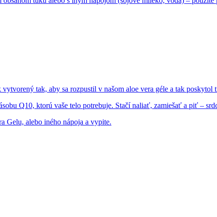
m obsahom tuku alebo s iným nápojom (sójové mlieko, voda) – použite
vorený tak, aby sa rozpustil v našom aloe vera géle a tak poskytol tr
bu Q10, ktorú vaše telo potrebuje. Stačí naliať, zamiešať a piť – sr
a Gelu, alebo iného nápoja a vypite.