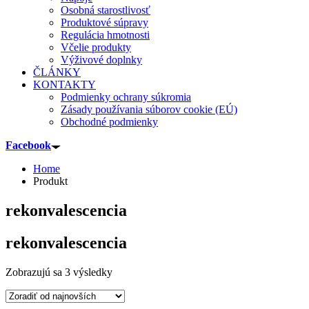
Osobná starostlivosť
Produktové súpravy
Regulácia hmotnosti
Včelie produkty
Výživové doplnky
ČLÁNKY
KONTAKTY
Podmienky ochrany súkromia
Zásady používania súborov cookie (EÚ)
Obchodné podmienky
Facebook
Home
Produkt
rekonvalescencia
rekonvalescencia
Sorted
Zobrazujú sa 3 výsledky
by
latest