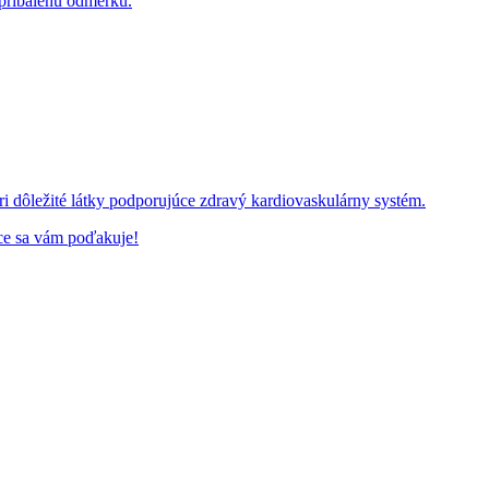
 pribalenú odmerku.
i dôležité látky podporujúce zdravý kardiovaskulárny systém.
dce sa vám poďakuje!