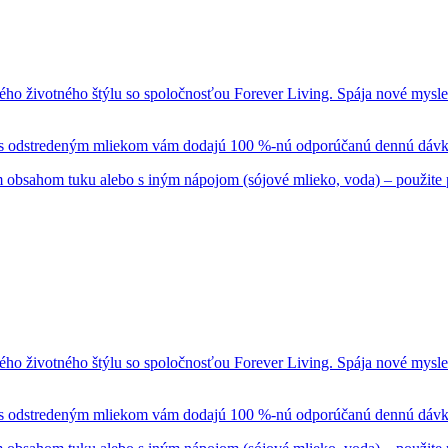
ého životného štýlu so spoločnosťou Forever Living. Spája nové mysl
u s odstredeným mliekom vám dodajú 100 %-nú odporúčanú dennú dávk
m obsahom tuku alebo s iným nápojom (sójové mlieko, voda) – použite
ého životného štýlu so spoločnosťou Forever Living. Spája nové mysl
u s odstredeným mliekom vám dodajú 100 %-nú odporúčanú dennú dávk