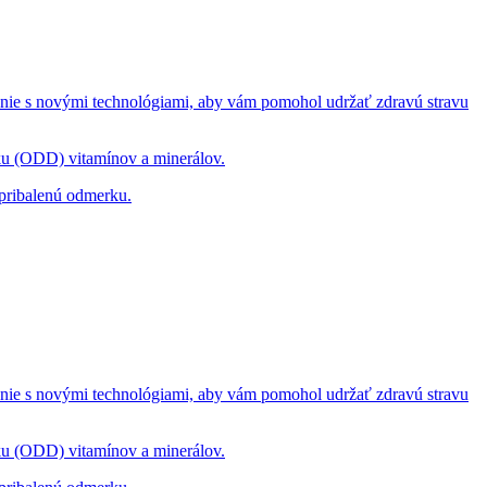
enie s novými technológiami, aby vám pomohol udržať zdravú stravu
u (ODD) vitamínov a minerálov.
 pribalenú odmerku.
enie s novými technológiami, aby vám pomohol udržať zdravú stravu
u (ODD) vitamínov a minerálov.