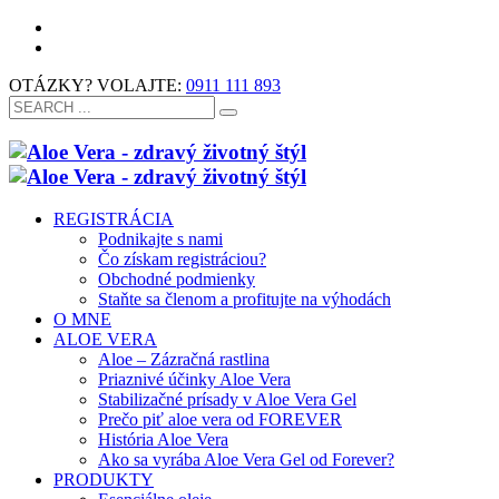
OTÁZKY? VOLAJTE:
0911 111 893
REGISTRÁCIA
Podnikajte s nami
Čo získam registráciou?
Obchodné podmienky
Staňte sa členom a profitujte na výhodách
O MNE
ALOE VERA
Aloe – Zázračná rastlina
Priaznivé účinky Aloe Vera
Stabilizačné prísady v Aloe Vera Gel
Prečo piť aloe vera od FOREVER
História Aloe Vera
Ako sa vyrába Aloe Vera Gel od Forever?
PRODUKTY