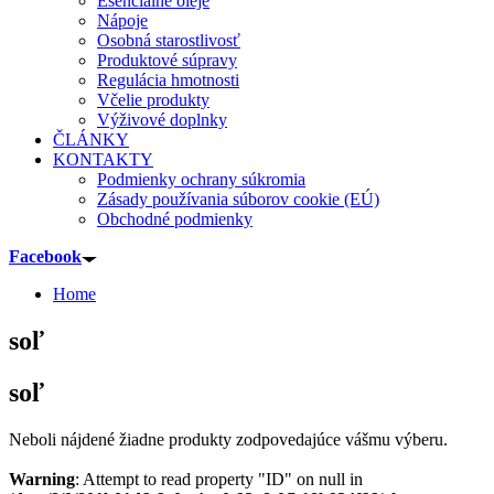
Esenciálne oleje
Nápoje
Osobná starostlivosť
Produktové súpravy
Regulácia hmotnosti
Včelie produkty
Výživové doplnky
ČLÁNKY
KONTAKTY
Podmienky ochrany súkromia
Zásady používania súborov cookie (EÚ)
Obchodné podmienky
Facebook
Home
soľ
soľ
Neboli nájdené žiadne produkty zodpovedajúce vášmu výberu.
Warning
: Attempt to read property "ID" on null in