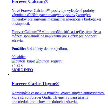
Forever Calcium®
Nové Forever Calcium™ poskytuje vylepšené podoby
vápnika a ďalších patentovaných vysokovýkonných
minerálov pre zaistenie maximálnej absorpcie a biologickej
dostupnosti.
Forever Calcium™ vám pomôže cítiť sa istejšie, tým, že sa
môžete spoľahnúť na najkvalitnejšie zložky pre podporu
zdravia.
Použitie:
3-4 tablety denne s jedlom.
90 tabliet
34,85
€
MORE INFO
Forever Garlic-Thyme®
Kombinácia cesnaku a tymiánu, dvoch silných antioxidantov,
ktoré sú vo Forever Garlic-Thyme, vytvára úžasný
prostriedok pre uchovanie dobrého zdravia.