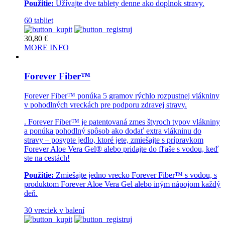
Použitie:
Užívajte dve tablety denne ako doplnok stravy.
60 tabliet
30,80
€
MORE INFO
Forever Fiber™
Forever Fiber™ ponúka 5 gramov rýchlo rozpustnej vlákniny
v pohodlných vreckách pre podporu zdravej stravy.
. Forever Fiber™ je patentovaná zmes štyroch typov vlákniny
a ponúka pohodlný spôsob ako dodať extra vlákninu do
stravy – posypte jedlo, ktoré jete, zmiešajte s prípravkom
Forever Aloe Vera Gel® alebo pridajte do fľaše s vodou, keď
ste na cestách!
Použitie:
Zmiešajte jedno vrecko Forever Fiber™ s vodou, s
produktom Forever Aloe Vera Gel alebo iným nápojom každý
deň.
30 vreciek v balení