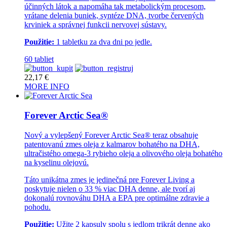
účinných látok a napomáha tak metabolickým procesom,
vrátane delenia buniek, syntéze DNA, tvorbe červených
krviniek a správnej funkcii nervovej sústavy.
Použitie:
1 tabletku za dva dni po jedle.
60 tabliet
22,17
€
MORE INFO
Forever Arctic Sea®
Nový a vylepšený Forever Arctic Sea® teraz obsahuje
patentovanú zmes oleja z kalmarov bohatého na DHA,
ultračistého omega-3 rybieho oleja a olivového oleja bohatého
na kyselinu olejovú.
Táto unikátna zmes je jedinečná pre Forever Living a
poskytuje nielen o 33 % viac DHA denne, ale tvorí aj
dokonalú rovnováhu DHA a EPA pre optimálne zdravie a
pohodu.
Použitie:
Užite 2 kapsuly spolu s jedlom trikrát denne ako