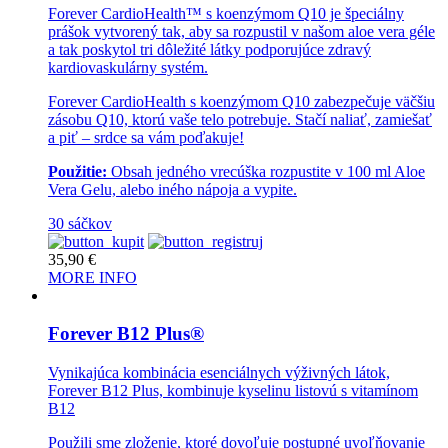
Forever CardioHealth™ s koenzýmom Q10 je špeciálny
prášok vytvorený tak, aby sa rozpustil v našom aloe vera géle
a tak poskytol tri dôležité látky podporujúce zdravý
kardiovaskulárny systém.
Forever CardioHealth s koenzýmom Q10 zabezpečuje väčšiu
zásobu Q10, ktorú vaše telo potrebuje. Stačí naliať, zamiešať
a piť – srdce sa vám poďakuje!
Použitie:
Obsah jedného vrecúška rozpustite v 100 ml Aloe
Vera Gelu, alebo iného nápoja a vypite.
30 sáčkov
35,90
€
MORE INFO
Forever B12 Plus®
Vynikajúca kombinácia esenciálnych výživných látok,
Forever B12 Plus, kombinuje kyselinu listovú s vitamínom
B12
Použili sme zloženie, ktoré dovoľuje postupné uvoľňovanie