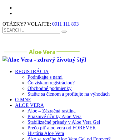
OTÁZKY? VOLAJTE:
0911 111 893
REGISTRÁCIA
Podnikajte s nami
Čo získam registráciou?
Obchodné podmienky
Staňte sa členom a profitujte na výhodách
O MNE
ALOE VERA
Aloe – Zázračná rastlina
Priaznivé účinky Aloe Vera
Stabilizačné prísady v Aloe Vera Gel
Prečo piť aloe vera od FOREVER
História Aloe Vera
Ako sa vyrába Aloe Vera Gel od Forever?