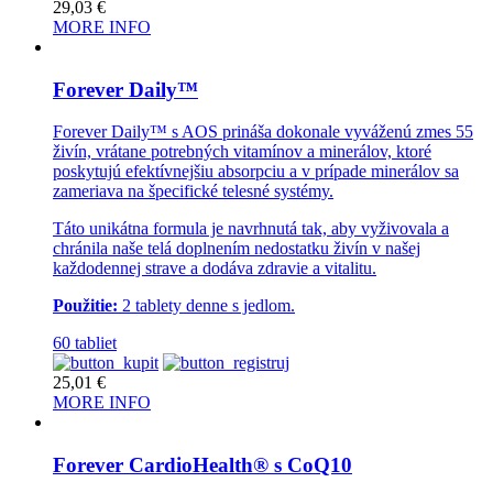
29,03
€
MORE INFO
Forever Daily™
Forever Daily™ s AOS prináša dokonale vyváženú zmes 55
živín, vrátane potrebných vitamínov a minerálov, ktoré
poskytujú efektívnejšiu absorpciu a v prípade minerálov sa
zameriava na špecifické telesné systémy.
Táto unikátna formula je navrhnutá tak, aby vyživovala a
chránila naše telá doplnením nedostatku živín v našej
každodennej strave a dodáva zdravie a vitalitu.
Použitie:
2 tablety denne s jedlom.
60 tabliet
25,01
€
MORE INFO
Forever CardioHealth® s CoQ10