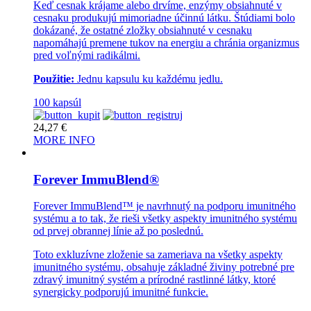
Keď cesnak krájame alebo drvíme, enzýmy obsiahnuté v
cesnaku produkujú mimoriadne účinnú látku. Štúdiami bolo
dokázané, že ostatné zložky obsiahnuté v cesnaku
napomáhajú premene tukov na energiu a chránia organizmus
pred voľnými radikálmi.
Použitie:
Jednu kapsulu ku každému jedlu.
100 kapsúl
24,27
€
MORE INFO
Forever ImmuBlend®
Forever ImmuBlend™ je navrhnutý na podporu imunitného
systému a to tak, že rieši všetky aspekty imunitného systému
od prvej obrannej línie až po poslednú.
Toto exkluzívne zloženie sa zameriava na všetky aspekty
imunitného systému, obsahuje základné živiny potrebné pre
zdravý imunitný systém a prírodné rastlinné látky, ktoré
synergicky podporujú imunitné funkcie.