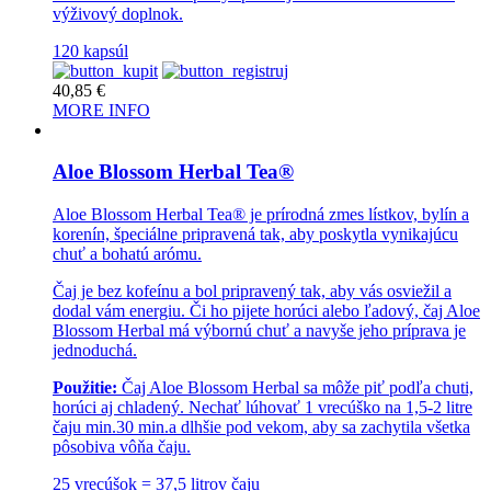
výživový doplnok.
120 kapsúl
40,85
€
MORE INFO
Aloe Blossom Herbal Tea®
Aloe Blossom Herbal Tea® je prírodná zmes lístkov, bylín a
korenín, špeciálne pripravená tak, aby poskytla vynikajúcu
chuť a bohatú arómu.
Čaj je bez kofeínu a bol pripravený tak, aby vás osviežil a
dodal vám energiu. Či ho pijete horúci alebo ľadový, čaj Aloe
Blossom Herbal má výbornú chuť a navyše jeho príprava je
jednoduchá.
Použitie:
Čaj Aloe Blossom Herbal sa môže piť podľa chuti,
horúci aj chladený. Nechať lúhovať 1 vrecúško na 1,5-2 litre
čaju min.30 min.a dlhšie pod vekom, aby sa zachytila všetka
pôsobiva vôňa čaju.
25 vrecúšok = 37,5 litrov čaju