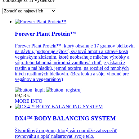
Zobrazuje sa 11 výsledkov
by
latest
Forever Plant Protein™
Forever Plant Protein™, ktorý obsahuje 17 gramov bielkovín
na dávku, podporuje sýtosť, svalovú hmotu a zdravé kosti
vegánskym zložením, ktoré neobsahuje mliečne výrobky a
sóju. Jeho lahodná, prírodná vanilková chuť je yískaná z
rastlín a má hladkú, jemnú textúru, na rozdiel od mnohých
iných rastlinných bielkovín. (Bez lepku a sóje, vhodné pre
vegánov a vegetariánov)
69,53
€
MORE INFO
DX4™ BODY BALANCING SYSTEM
Štvordňový program, ktorý vám pomôže zabezpečiť
rovnováhu a opäť naštartovať svoje telo.