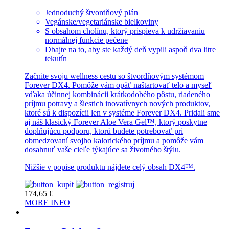
Jednoduchý štvordňový plán
Vegánske/vegetariánske bielkoviny
S obsahom cholínu, ktorý prispieva k udržiavaniu
normálnej funkcie pečene
Dbajte na to, aby ste každý deň vypili aspoň dva litre
tekutín
Začnite svoju wellness cestu so štvordňovým systémom
Forever DX4. Pomôže vám opäť naštartovať telo a myseľ
vďaka účinnej kombinácii krátkodobého pôstu, riadeného
príjmu potravy a šiestich inovatívnych nových produktov,
ktoré sú k dispozícii len v systéme Forever DX4. Pridali sme
aj náš klasický Forever Aloe Vera Gel™, ktorý poskytne
doplňujúcu podporu, ktorú budete potrebovať pri
obmedzovaní svojho kalorického príjmu a pomôže vám
dosahnuť vaše cieľe týkajúce sa životného štýlu.
Nižšie v popise produktu nájdete celý obsah DX4™.
174,65
€
MORE INFO