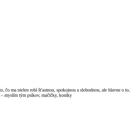
, čo ma nielen robí šťastnou, spokojnou a slobodnou, ale hlavne o to, č
v – myslím tým psíkov, mačičky, koníky