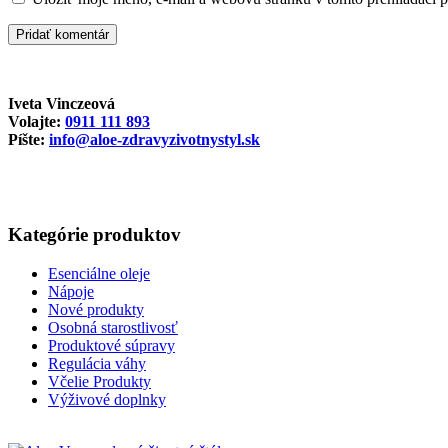
Iveta Vinczeová
Volajte:
0911 111 893
Píšte:
info@aloe-zdravyzivotnystyl.sk
Kategórie produktov
Esenciálne oleje
Nápoje
Nové produkty
Osobná starostlivosť
Produktové súpravy
Regulácia váhy
Včelie Produkty
Výživové doplnky