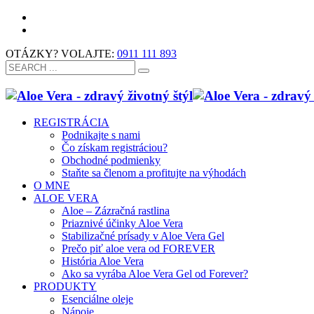
OTÁZKY? VOLAJTE:
0911 111 893
REGISTRÁCIA
Podnikajte s nami
Čo získam registráciou?
Obchodné podmienky
Staňte sa členom a profitujte na výhodách
O MNE
ALOE VERA
Aloe – Zázračná rastlina
Priaznivé účinky Aloe Vera
Stabilizačné prísady v Aloe Vera Gel
Prečo piť aloe vera od FOREVER
História Aloe Vera
Ako sa vyrába Aloe Vera Gel od Forever?
PRODUKTY
Esenciálne oleje
Nápoje