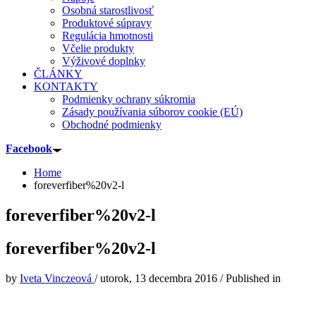
Osobná starostlivosť
Produktové súpravy
Regulácia hmotnosti
Včelie produkty
Výživové doplnky
ČLÁNKY
KONTAKTY
Podmienky ochrany súkromia
Zásady používania súborov cookie (EÚ)
Obchodné podmienky
Facebook
Home
foreverfiber%20v2-l
foreverfiber%20v2-l
foreverfiber%20v2-l
by
Iveta Vinczeová
/
utorok, 13 decembra 2016
/
Published in