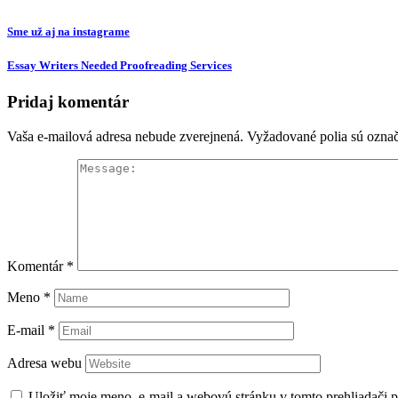
Sme už aj na instagrame
Essay Writers Needed Proofreading Services
Pridaj komentár
Vaša e-mailová adresa nebude zverejnená.
Vyžadované polia sú ozna
Komentár
*
Meno
*
E-mail
*
Adresa webu
Uložiť moje meno, e-mail a webovú stránku v tomto prehliadači 