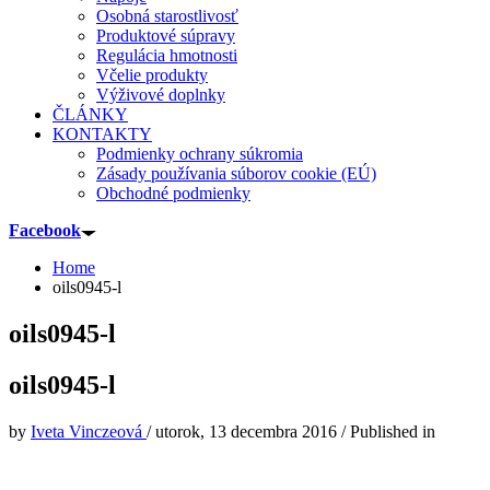
Osobná starostlivosť
Produktové súpravy
Regulácia hmotnosti
Včelie produkty
Výživové doplnky
ČLÁNKY
KONTAKTY
Podmienky ochrany súkromia
Zásady používania súborov cookie (EÚ)
Obchodné podmienky
Facebook
Home
oils0945-l
oils0945-l
oils0945-l
by
Iveta Vinczeová
/
utorok, 13 decembra 2016
/
Published in