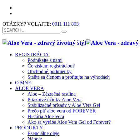
OTÁZKY? VOLAJTE:
0911 111 893
REGISTRÁCIA
Podnikajte s nami
Čo získam registráciou?
Obchodné podmienky
Staňte sa členom a profitujte na výhodách
O MNE
ALOE VERA
Aloe – Zázračná rastlina
Priaznivé účinky Aloe Vera
Stabilizačné prísady v Aloe Vera Gel
Prečo piť aloe vera od FOREVER
História Aloe Vera
Ako sa vyrába Aloe Vera Gel od Forever?
PRODUKTY
Esenciálne oleje
Nápoje