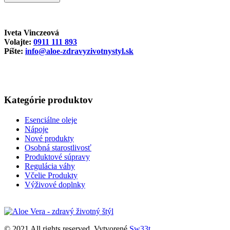
Iveta Vinczeová
Volajte:
0911 111 893
Píšte:
info@aloe-zdravyzivotnystyl.sk
Kategórie produktov
Esenciálne oleje
Nápoje
Nové produkty
Osobná starostlivosť
Produktové súpravy
Regulácia váhy
Včelie Produkty
Výživové doplnky
© 2021 All rights reserved. Vytvorené
Sw33t
.