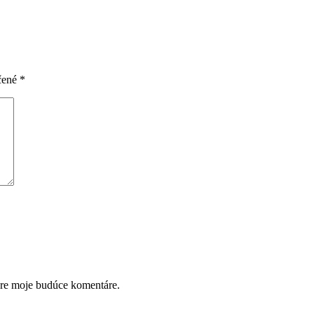
čené
*
pre moje budúce komentáre.