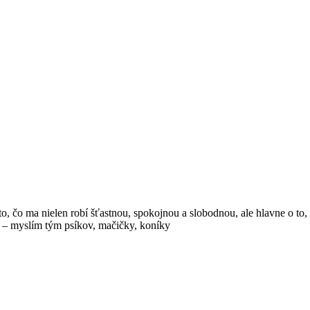
, čo ma nielen robí šťastnou, spokojnou a slobodnou, ale hlavne o to, č
v – myslím tým psíkov, mačičky, koníky