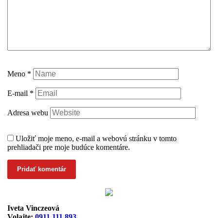
Meno
*
E-mail
*
Adresa webu
Uložiť moje meno, e-mail a webovú stránku v tomto
prehliadači pre moje budúce komentáre.
Iveta Vinczeová
Volajte:
0911 111 893