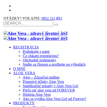
OTÁZKY? VOLAJTE:
0911 111 893
REGISTRÁCIA
Podnikajte s nami
Čo získam registráciou?
Obchodné podmienky
Staňte sa členom a profitujte na výhodách
O MNE
ALOE VERA
Aloe – Zázračná rastlina
Priaznivé účinky Aloe Vera
Stabilizačné prísady v Aloe Vera Gel
Prečo piť aloe vera od FOREVER
História Aloe Vera
Ako sa vyrába Aloe Vera Gel od Forever?
PRODUKTY