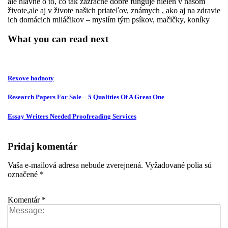
ale hlavne o to, čo tak zázračne dobre funguje nielen v našom
živote,ale aj v živote našich priateľov, známych , ako aj na zdravie
ich domácich miláčikov – myslím tým psíkov, mačičky, koníky
What you can read next
Rexove hodnoty
Research Papers For Sale – 5 Qualities Of A Great One
Essay Writers Needed Proofreading Services
Pridaj komentár
Vaša e-mailová adresa nebude zverejnená.
Vyžadované polia sú
označené
*
Komentár
*