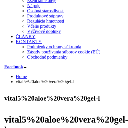
Esenciálne oleje
Nápoje
Osobná starostlivosť
Produktové súpravy
Regulácia hmotnosti
Včelie produkty
Výživové doplnky
ČLÁNKY
KONTAKTY
Podmienky ochrany súkromia
Zásady používania súborov cookie (EÚ)
Obchodné podmienky
Facebook
Home
vital5%20aloe%20vera%20gel-l
vital5%20aloe%20vera%20gel-l
vital5%20aloe%20vera%20gel