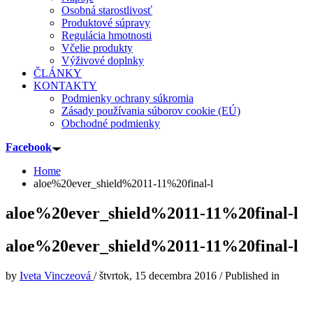
Osobná starostlivosť
Produktové súpravy
Regulácia hmotnosti
Včelie produkty
Výživové doplnky
ČLÁNKY
KONTAKTY
Podmienky ochrany súkromia
Zásady používania súborov cookie (EÚ)
Obchodné podmienky
Facebook
Home
aloe%20ever_shield%2011-11%20final-l
aloe%20ever_shield%2011-11%20final-l
aloe%20ever_shield%2011-11%20final-l
by
Iveta Vinczeová
/
štvrtok, 15 decembra 2016
/
Published in