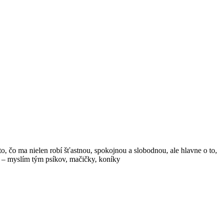
, čo ma nielen robí šťastnou, spokojnou a slobodnou, ale hlavne o to, č
v – myslím tým psíkov, mačičky, koníky