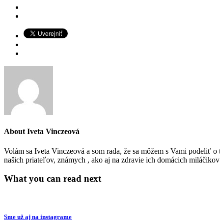
About
Iveta Vinczeová
Volám sa Iveta Vinczeová a som rada, že sa môžem s Vami podeliť o to
našich priateľov, známych , ako aj na zdravie ich domácich miláčiko
What you can read next
Sme už aj na instagrame