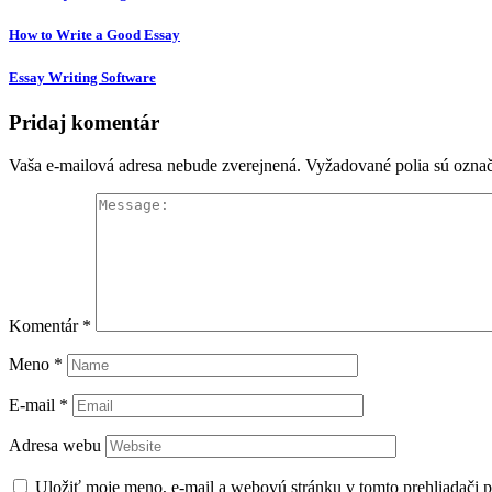
How to Write a Good Essay
Essay Writing Software
Pridaj komentár
Vaša e-mailová adresa nebude zverejnená.
Vyžadované polia sú ozna
Komentár
*
Meno
*
E-mail
*
Adresa webu
Uložiť moje meno, e-mail a webovú stránku v tomto prehliadači 