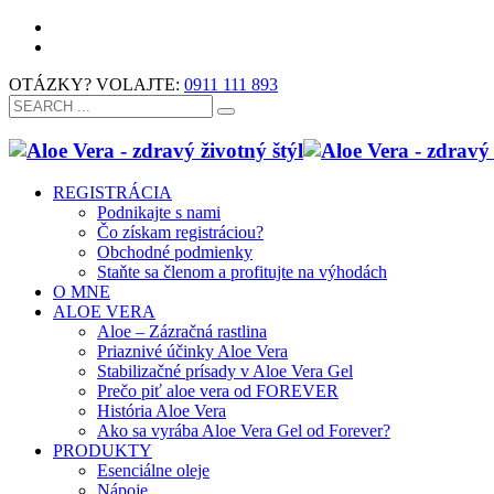
OTÁZKY? VOLAJTE:
0911 111 893
REGISTRÁCIA
Podnikajte s nami
Čo získam registráciou?
Obchodné podmienky
Staňte sa členom a profitujte na výhodách
O MNE
ALOE VERA
Aloe – Zázračná rastlina
Priaznivé účinky Aloe Vera
Stabilizačné prísady v Aloe Vera Gel
Prečo piť aloe vera od FOREVER
História Aloe Vera
Ako sa vyrába Aloe Vera Gel od Forever?
PRODUKTY
Esenciálne oleje
Nápoje