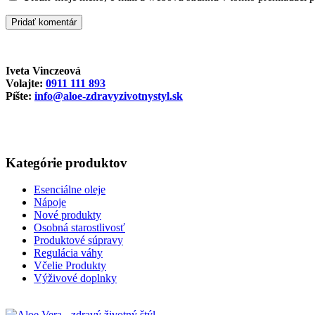
Iveta Vinczeová
Volajte:
0911 111 893
Píšte:
info@aloe-zdravyzivotnystyl.sk
Kategórie produktov
Esenciálne oleje
Nápoje
Nové produkty
Osobná starostlivosť
Produktové súpravy
Regulácia váhy
Včelie Produkty
Výživové doplnky