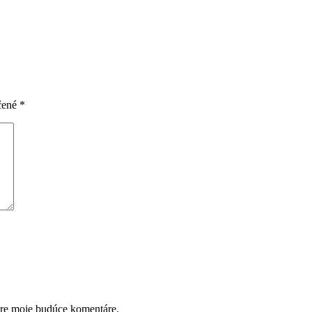
čené
*
pre moje budúce komentáre.